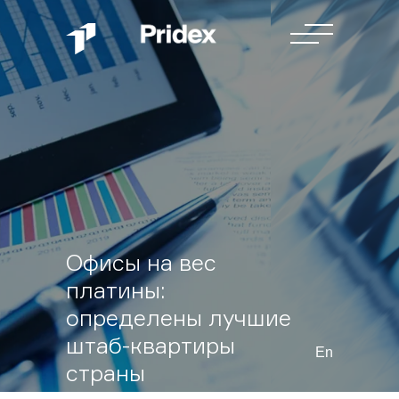
Офисы на вес
платины:
определены лучшие
штаб-квартиры
En
страны