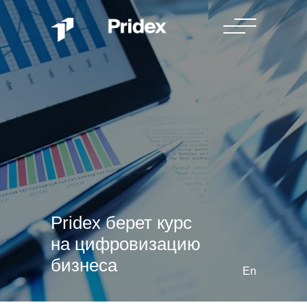
Pridex берет курс
на цифровизацию
бизнеса
En