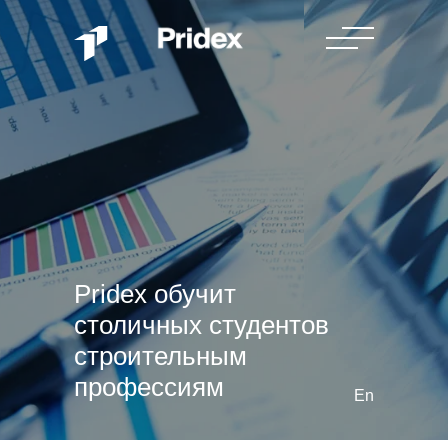
Pridex обучит
столичных студентов
строительным
профессиям
En