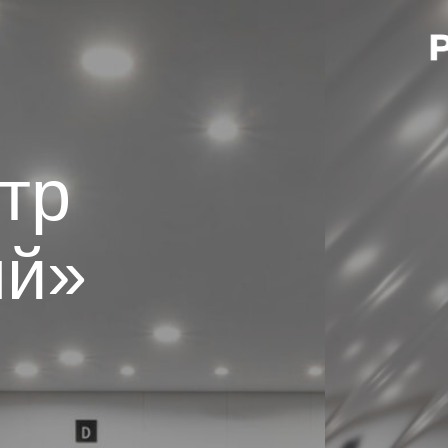
тр
ый»