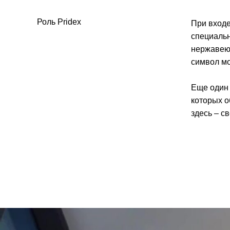
Роль Pridex
При входе
специальн
нержавеющ
символ мо
Еще один 
которых о
здесь – с