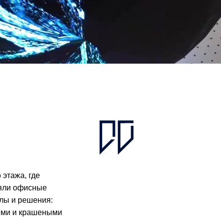
 этажа, где
няли офисные
лы и решения:
ными и крашеными