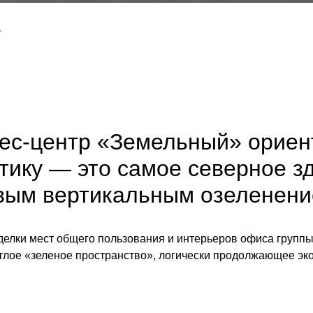
»
ес-центр «Земельный» ориент
тику — это самое северное з
вым вертикальным озеленени
делки мест общего пользования и интерьеров офиса группы
тлое «зеленое пространство», логически продолжающее эко