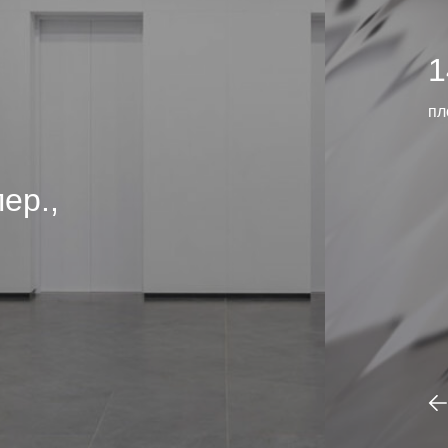
1
пл
ер.,