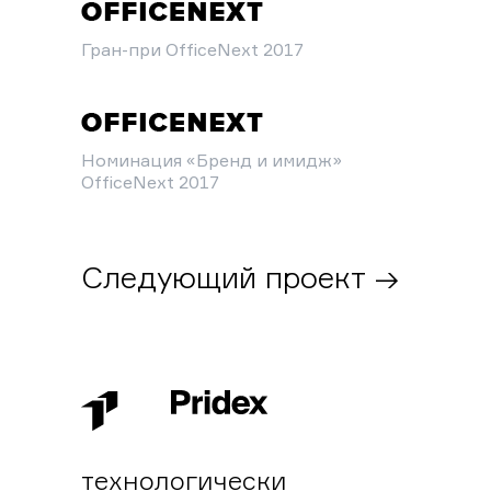
Гран-при OfficeNext 2017
Номинация «Бренд и имидж»
OfficeNext 2017
Следующий проект →
технологически