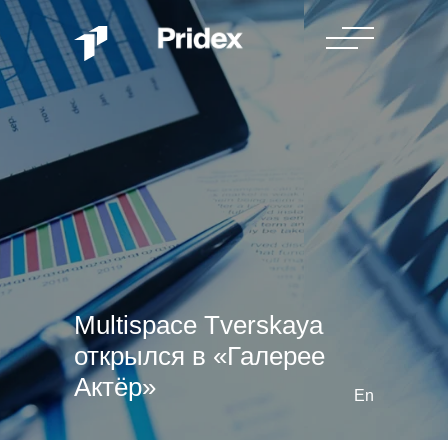
Multispace Tverskaya
открылся в «Галерее
Актёр»
En