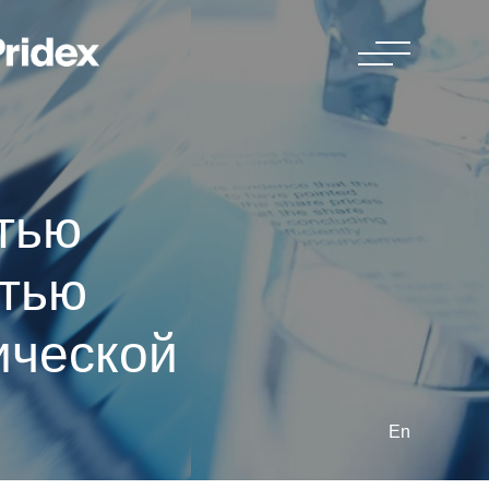
етью
стью
ической
En