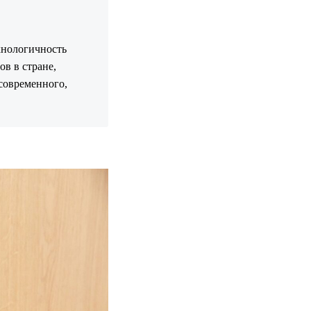
ехнологичность
в в стране,
современного,