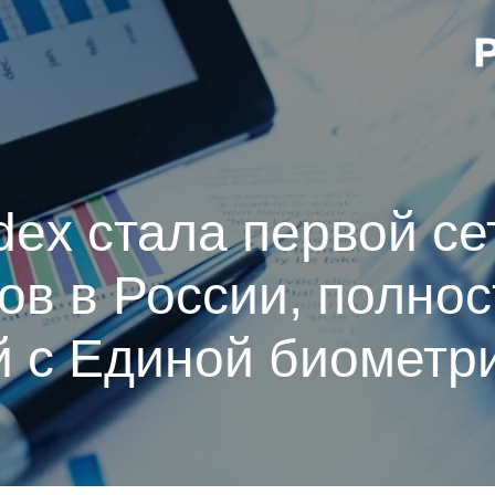
idex стала первой с
ов в России, полно
й с Единой биометр