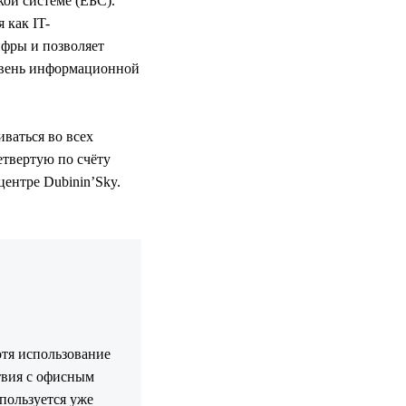
кой системе (ЕБС).
 как IT-
ифры и позволяет
овень информационной
ваться во всех
етвертую по счёту
центре Dubinin’Sky.
отя использование
твия с офисным
пользуется уже