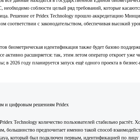
рь все данные находятся в государственной Единой биометричес
, необходимо соблюсти целый ряд требований, которые касаются
лица. Решение от Pridex Technology прошло аккредитацию Минц
м соответствии с законодательством, обеспечивая высокий ур
тов биометрическая идентификация также будет базово поддержи
ce активно расширяется: так, этим летом оператор откроет уже ч
; в 2026 году планируется запуск ещё одного проекта в бизнес-
ям и цифровым решениям Pridex
ridex Technology количество пользователей стабильно растёт. Х
ьным, большинство предпочитает именно такой способ взаимодейс
tskaya, который был подключен первым, идентификацией по лицу 