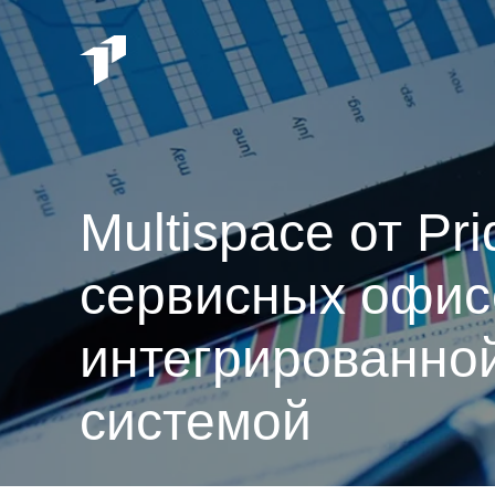
Multispace от Pr
сервисных офис
интегрированно
системой